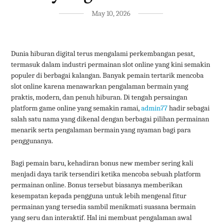
May 10, 2026
Dunia hiburan digital terus mengalami perkembangan pesat,
termasuk dalam industri permainan slot online yang kini semakin
populer di berbagai kalangan. Banyak pemain tertarik mencoba
slot online karena menawarkan pengalaman bermain yang
praktis, modern, dan penuh hiburan. Di tengah persaingan
platform game online yang semakin ramai,
admin77
hadir sebagai
salah satu nama yang dikenal dengan berbagai pilihan permainan
menarik serta pengalaman bermain yang nyaman bagi para
penggunanya.
Bagi pemain baru, kehadiran bonus new member sering kali
menjadi daya tarik tersendiri ketika mencoba sebuah platform
permainan online. Bonus tersebut biasanya memberikan
kesempatan kepada pengguna untuk lebih mengenal fitur
permainan yang tersedia sambil menikmati suasana bermain
yang seru dan interaktif. Hal ini membuat pengalaman awal