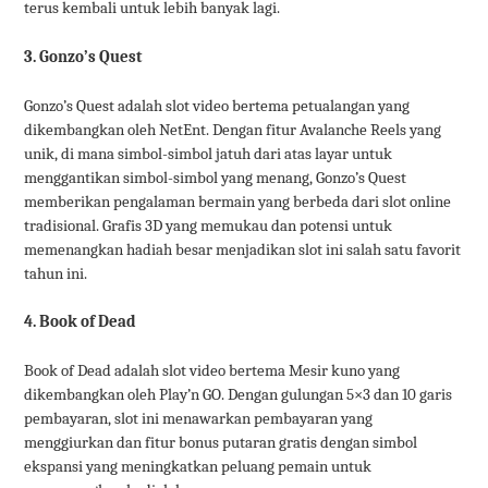
terus kembali untuk lebih banyak lagi.
3. Gonzo’s Quest
Gonzo’s Quest adalah slot video bertema petualangan yang
dikembangkan oleh NetEnt. Dengan fitur Avalanche Reels yang
unik, di mana simbol-simbol jatuh dari atas layar untuk
menggantikan simbol-simbol yang menang, Gonzo’s Quest
memberikan pengalaman bermain yang berbeda dari slot online
tradisional. Grafis 3D yang memukau dan potensi untuk
memenangkan hadiah besar menjadikan slot ini salah satu favorit
tahun ini.
4. Book of Dead
Book of Dead adalah slot video bertema Mesir kuno yang
dikembangkan oleh Play’n GO. Dengan gulungan 5×3 dan 10 garis
pembayaran, slot ini menawarkan pembayaran yang
menggiurkan dan fitur bonus putaran gratis dengan simbol
ekspansi yang meningkatkan peluang pemain untuk