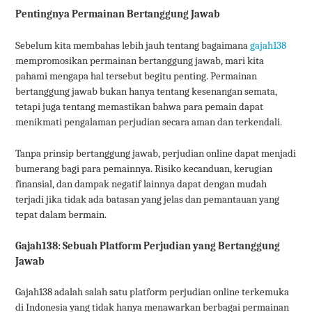
Pentingnya Permainan Bertanggung Jawab
Sebelum kita membahas lebih jauh tentang bagaimana
gajah138
mempromosikan permainan bertanggung jawab, mari kita
pahami mengapa hal tersebut begitu penting. Permainan
bertanggung jawab bukan hanya tentang kesenangan semata,
tetapi juga tentang memastikan bahwa para pemain dapat
menikmati pengalaman perjudian secara aman dan terkendali.
Tanpa prinsip bertanggung jawab, perjudian online dapat menjadi
bumerang bagi para pemainnya. Risiko kecanduan, kerugian
finansial, dan dampak negatif lainnya dapat dengan mudah
terjadi jika tidak ada batasan yang jelas dan pemantauan yang
tepat dalam bermain.
Gajah138: Sebuah Platform Perjudian yang Bertanggung
Jawab
Gajah138 adalah salah satu platform perjudian online terkemuka
di Indonesia yang tidak hanya menawarkan berbagai permainan