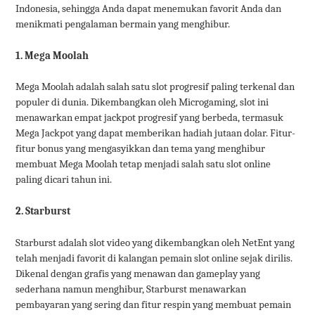
Indonesia, sehingga Anda dapat menemukan favorit Anda dan
menikmati pengalaman bermain yang menghibur.
1. Mega Moolah
Mega Moolah adalah salah satu slot progresif paling terkenal dan
populer di dunia. Dikembangkan oleh Microgaming, slot ini
menawarkan empat jackpot progresif yang berbeda, termasuk
Mega Jackpot yang dapat memberikan hadiah jutaan dolar. Fitur-
fitur bonus yang mengasyikkan dan tema yang menghibur
membuat Mega Moolah tetap menjadi salah satu slot online
paling dicari tahun ini.
2. Starburst
Starburst adalah slot video yang dikembangkan oleh NetEnt yang
telah menjadi favorit di kalangan pemain slot online sejak dirilis.
Dikenal dengan grafis yang menawan dan gameplay yang
sederhana namun menghibur, Starburst menawarkan
pembayaran yang sering dan fitur respin yang membuat pemain