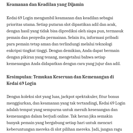
Keamanan dan Keadilan yang Dijamin
Kedai 69 Login mengambil keamanan dan keadilan sebagai
prioritas utama. Setiap putaran slot dipastikan adil dan acak,
dengan hasil yang tidak bisa diprediksi oleh siapa pun, termasuk
pemain dan penyedia permainan. Selain itu, informasi pribadi
para pemain tetap aman dan terlindungi melalui teknologi
enkripsi tingkat tinggi. Dengan demikian, Anda dapat bermain
dengan pikiran yang tenang, mengetahui bahwa setiap
kemenangan Anda didapatkan dengan cara yang jujur dan adil.
Kesimpulan: Temukan Keseruan dan Kemenangan di
Kedai 69 Login
Dengan koleksi slot yang luas, jackpot spektakuler, fitur bonus
menggiurkan, dan keamanan yang tak tertandingi, Kedai 69 Login
adalah tempat yang sempurna untuk meraih kesenangan dan
kemenangan dalam berjudi online. Tak heran jika semakin
banyak pemain yang bergabung setiap hari untuk mencari
keberuntungan mereka di slot pilihan mereka. Jadi, jangan ragu