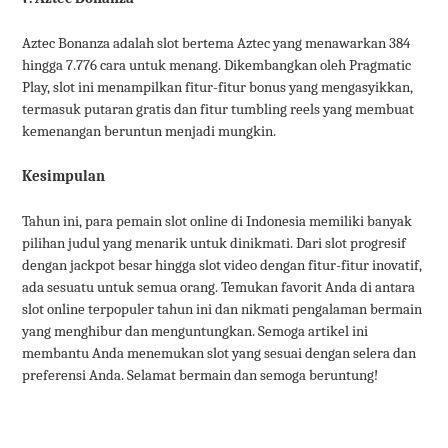
Aztec Bonanza adalah slot bertema Aztec yang menawarkan 384
hingga 7.776 cara untuk menang. Dikembangkan oleh Pragmatic
Play, slot ini menampilkan fitur-fitur bonus yang mengasyikkan,
termasuk putaran gratis dan fitur tumbling reels yang membuat
kemenangan beruntun menjadi mungkin.
Kesimpulan
Tahun ini, para pemain slot online di Indonesia memiliki banyak
pilihan judul yang menarik untuk dinikmati. Dari slot progresif
dengan jackpot besar hingga slot video dengan fitur-fitur inovatif,
ada sesuatu untuk semua orang. Temukan favorit Anda di antara
slot online terpopuler tahun ini dan nikmati pengalaman bermain
yang menghibur dan menguntungkan. Semoga artikel ini
membantu Anda menemukan slot yang sesuai dengan selera dan
preferensi Anda. Selamat bermain dan semoga beruntung!