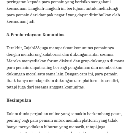
peringatan kepada para pemain yang berisiko mengalami
kecanduan. Langkah-langkah ini bertujuan untuk melindungi
para pemain dari dampak negatif yang dapat ditimbulkan oleh
kecanduan judi.
5. Pemberdayaan Komunitas
Terakhir, Gajah138 juga memperkuat komunitas pemainnya
dengan mendorong kolaborasi dan dukungan antar sesama.
Mereka menyediakan forum diskusi dan grup dukungan di mana
para pemain dapat saling berbagi pengalaman dan memberikan
dukungan moral satu sama lain. Dengan cara ini, para pemain
tidak hanya mendapatkan dukungan dari platform itu sendiri,
tetapi juga dari sesama anggota komunitas.
Kesimpulan
Dalam dunia perjudian online yang semakin berkembang pesat,
penting bagi para pemain untuk memilih platform yang tidak
hanya menyediakan hiburan yang menarik, tetapi juga