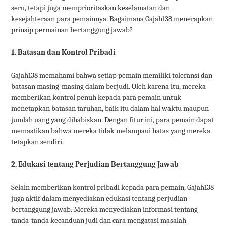
seru, tetapi juga memprioritaskan keselamatan dan
kesejahteraan para pemainnya. Bagaimana Gajah138 menerapkan
prinsip permainan bertanggung jawab?
1. Batasan dan Kontrol Pribadi
Gajah138 memahami bahwa setiap pemain memiliki toleransi dan
batasan masing-masing dalam berjudi. Oleh karena itu, mereka
memberikan kontrol penuh kepada para pemain untuk
menetapkan batasan taruhan, baik itu dalam hal waktu maupun
jumlah uang yang dihabiskan. Dengan fitur ini, para pemain dapat
memastikan bahwa mereka tidak melampaui batas yang mereka
tetapkan sendiri.
2. Edukasi tentang Perjudian Bertanggung Jawab
Selain memberikan kontrol pribadi kepada para pemain, Gajah138
juga aktif dalam menyediakan edukasi tentang perjudian
bertanggung jawab. Mereka menyediakan informasi tentang
tanda-tanda kecanduan judi dan cara mengatasi masalah