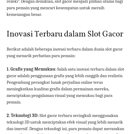
rezeki”. Dengan demikian, slot gacor menjadi pilihan utama bagi
para pemain yang mencari kesempatan untuk meraih
kemenangan besar.
Inovasi Terbaru dalam Slot Gacor
Berikut adalah beberapa inovasi terbaru dalam dunia slot gacor
yang menarik perhatian para pemain:
1. Grafis yang Memukau:
Salah satu inovasi terbaru dalam slot
gacor adalah penggunaan grafis yang lebih canggih dan realistis.
Pengembang perangkat lunak perjudian online terus
meningkatkan kualitas grafis dalam permainan mereka,
menciptakan pengalaman visual yang memukau bagi para
pemain.
2. Teknologi 3D:
Slot gacor terbaru seringkali menggunakan
teknologi 3D untuk menciptakan efek visual yang lebih menarik
dan imersif. Dengan teknologi ini, para pemain dapat merasakan