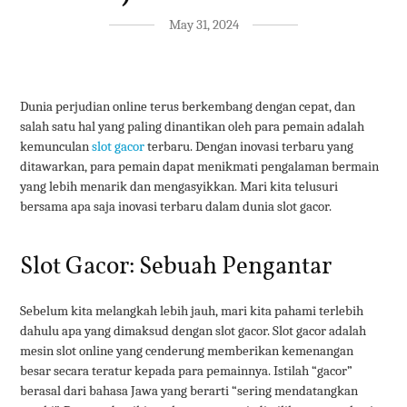
May 31, 2024
Dunia perjudian online terus berkembang dengan cepat, dan
salah satu hal yang paling dinantikan oleh para pemain adalah
kemunculan
slot gacor
terbaru. Dengan inovasi terbaru yang
ditawarkan, para pemain dapat menikmati pengalaman bermain
yang lebih menarik dan mengasyikkan. Mari kita telusuri
bersama apa saja inovasi terbaru dalam dunia slot gacor.
Slot Gacor: Sebuah Pengantar
Sebelum kita melangkah lebih jauh, mari kita pahami terlebih
dahulu apa yang dimaksud dengan slot gacor. Slot gacor adalah
mesin slot online yang cenderung memberikan kemenangan
besar secara teratur kepada para pemainnya. Istilah “gacor”
berasal dari bahasa Jawa yang berarti “sering mendatangkan