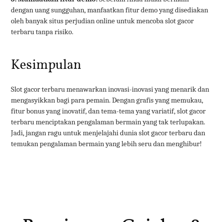
dengan uang sungguhan, manfaatkan fitur demo yang disediakan
oleh banyak situs perjudian online untuk mencoba slot gacor
terbaru tanpa risiko.
Kesimpulan
Slot gacor terbaru menawarkan inovasi-inovasi yang menarik dan
mengasyikkan bagi para pemain. Dengan grafis yang memukau,
fitur bonus yang inovatif, dan tema-tema yang variatif, slot gacor
terbaru menciptakan pengalaman bermain yang tak terlupakan.
Jadi, jangan ragu untuk menjelajahi dunia slot gacor terbaru dan
temukan pengalaman bermain yang lebih seru dan menghibur!