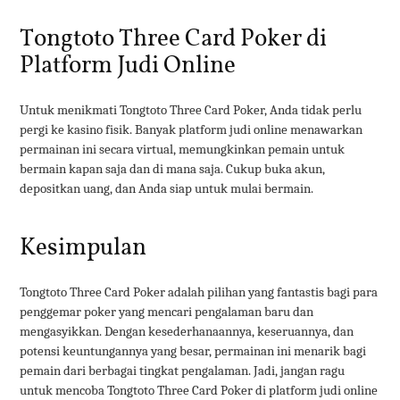
Tongtoto Three Card Poker di
Platform Judi Online
Untuk menikmati Tongtoto Three Card Poker, Anda tidak perlu
pergi ke kasino fisik. Banyak platform judi online menawarkan
permainan ini secara virtual, memungkinkan pemain untuk
bermain kapan saja dan di mana saja. Cukup buka akun,
depositkan uang, dan Anda siap untuk mulai bermain.
Kesimpulan
Tongtoto Three Card Poker adalah pilihan yang fantastis bagi para
penggemar poker yang mencari pengalaman baru dan
mengasyikkan. Dengan kesederhanaannya, keseruannya, dan
potensi keuntungannya yang besar, permainan ini menarik bagi
pemain dari berbagai tingkat pengalaman. Jadi, jangan ragu
untuk mencoba Tongtoto Three Card Poker di platform judi online