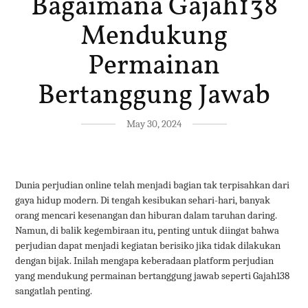
Bagaimana Gajah138
Mendukung
Permainan
Bertanggung Jawab
May 30, 2024
Dunia perjudian online telah menjadi bagian tak terpisahkan dari
gaya hidup modern. Di tengah kesibukan sehari-hari, banyak
orang mencari kesenangan dan hiburan dalam taruhan daring.
Namun, di balik kegembiraan itu, penting untuk diingat bahwa
perjudian dapat menjadi kegiatan berisiko jika tidak dilakukan
dengan bijak. Inilah mengapa keberadaan platform perjudian
yang mendukung permainan bertanggung jawab seperti Gajah138
sangatlah penting.