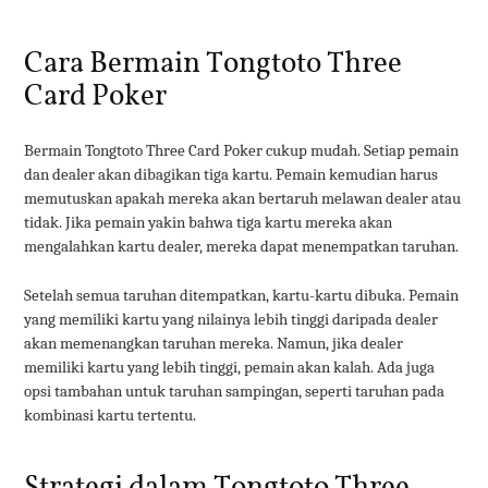
Cara Bermain Tongtoto Three
Card Poker
Bermain Tongtoto Three Card Poker cukup mudah. Setiap pemain
dan dealer akan dibagikan tiga kartu. Pemain kemudian harus
memutuskan apakah mereka akan bertaruh melawan dealer atau
tidak. Jika pemain yakin bahwa tiga kartu mereka akan
mengalahkan kartu dealer, mereka dapat menempatkan taruhan.
Setelah semua taruhan ditempatkan, kartu-kartu dibuka. Pemain
yang memiliki kartu yang nilainya lebih tinggi daripada dealer
akan memenangkan taruhan mereka. Namun, jika dealer
memiliki kartu yang lebih tinggi, pemain akan kalah. Ada juga
opsi tambahan untuk taruhan sampingan, seperti taruhan pada
kombinasi kartu tertentu.
Strategi dalam Tongtoto Three