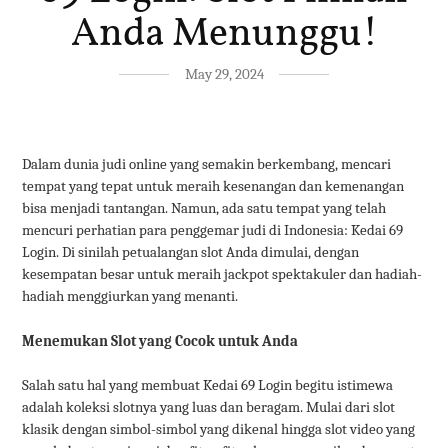
Anda Menunggu!
May 29, 2024
Dalam dunia judi online yang semakin berkembang, mencari
tempat yang tepat untuk meraih kesenangan dan kemenangan
bisa menjadi tantangan. Namun, ada satu tempat yang telah
mencuri perhatian para penggemar judi di Indonesia: Kedai 69
Login. Di sinilah petualangan slot Anda dimulai, dengan
kesempatan besar untuk meraih jackpot spektakuler dan hadiah-
hadiah menggiurkan yang menanti.
Menemukan Slot yang Cocok untuk Anda
Salah satu hal yang membuat Kedai 69 Login begitu istimewa
adalah koleksi slotnya yang luas dan beragam. Mulai dari slot
klasik dengan simbol-simbol yang dikenal hingga slot video yang