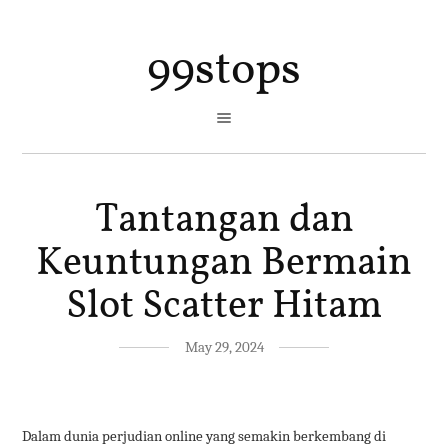
99stops
Tantangan dan
Keuntungan Bermain
Slot Scatter Hitam
May 29, 2024
Dalam dunia perjudian online yang semakin berkembang di