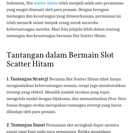
Indonesia, Slot
scatter hitam
telah menjadi salah satu permainan
yang sangat diminati oleh para pemain. Dengan beragam
tantangan dan keuntungan yang ditawarkannya, permainan ini
telah menarik minat banyak orang untuk mencoba
keberuntungan mereka. Mari kita jelajahi lebih dalam tentang
tantangan dan keuntungan bermain Slot Scatter Hitam.
Tantangan dalam Bermain Slot
Scatter Hitam
1. Tantangan Strategi
Bermain Slot Scatter Hitam tidak hanya
mengandalkan keberuntungan semata, tetapi juga membutuhkan
strategi yang efektif. Memilih jumlah taruhan yang tepat,
mengelola modal dengan bijaksana, dan memanfaatkan fitur-fitur
bonus dengan cerdas merupakan tantangan strategi yang harus
dihadapi oleh para pemain.
2. Tantangan Emosi
Permainan slot seringkali dapat memicu
emosi yang kuat pada para pemainnya. Ketika mengalami