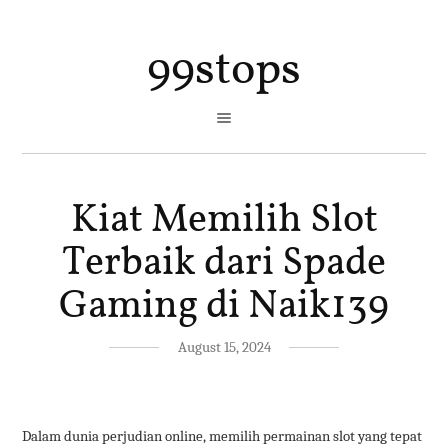
99stops
Kiat Memilih Slot
Terbaik dari Spade
Gaming di Naik139
August 15, 2024
Dalam dunia perjudian online, memilih permainan slot yang tepat