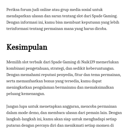
Periksa forum judi online atau grup media sosial untuk
mendapatkan ulasan dan saran tentang slot dari Spade Gaming.
Dengan informasi ini, kamu bisa membuat keputusan yang lebih
terinformasi tentang permainan mana yang harus dicoba.
Kesimpulan
Memilih slot terbaik dari Spade Gaming di Naik139 memerlukan
kombinasi pengetahuan, strategi, dan sedikit keberuntungan.
Dengan memahami reputasi penyedia, fitur dan tema permainan,
serta memanfaatkan bonus yang tersedia, kamu dapat
meningkatkan pengalaman bermainmu dan memaksimalkan
peluang kemenangan.
Jangan lupa untuk menetapkan anggaran, mencoba permainan
dalam mode demo, dan membaca ulasan dari pemain lain. Dengan
langkah-langkah ini, kamu akan siap untuk menghadapi setiap
putaran dengan percaya diri dan menikmati setiap momen di