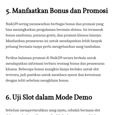
5. Manfaatkan Bonus dan Promosi
Naik139 sering menawarkan berbagai bonus dan promosi yang
bisa meningkatkan pengalaman bermain slotmu. Ini termasuk
bonus sambutan, putaran gratis, dan promosi khusus lainnya.
Manfaatkan penawaran ini untuk mendapatkan lebih banyak
peluang bermain tanpa perlu mengeluarkan uang tambahan.
Periksa halaman promosi di Naik139 secara berkala untuk
mendapatkan informasi terbaru tentang bonus dan penawaran
khusus. Beberapa bonus mungkin hanya berlaku untuk slot
tertentu, jadi pastikan untuk membaca syarat dan ketentuan
dengan teliti sebelum mengklaim bonus.
6. Uji Slot dalam Mode Demo
Sebelum mempertaruhkan uang nyata, cobalah bermain slot