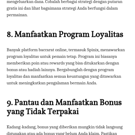
mengeluarkan dana. Cobalah berbagai strategi dengan putaran
gratis ini dan lihat bagaimana strategi Anda berfungsi dalam
permainan.
8. Manfaatkan Program Loyalitas
Banyak platform baccarat online, termasuk Spinix, menawarkan
program loyalitas untuk pemain tetap. Program ini biasanya
memberikan poin atau rewards yang bisa ditukarkan dengan
bonus atau hadiah lainnya. Bergabunglah dengan program
loyalitas dan manfaatkan semua keuntungan yang ditawarkan
untuk meningkatkan pengalaman bermain Anda.
9. Pantau dan Manfaatkan Bonus
yang Tidak Terpakai
Kadang-kadang, bonus yang diberikan mungkin tidak langsung
digunakan atau ada bonus yang belum Anda klaim. Pastikan