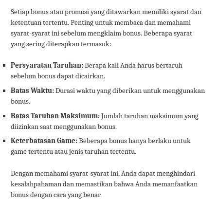
Setiap bonus atau promosi yang ditawarkan memiliki syarat dan
ketentuan tertentu. Penting untuk membaca dan memahami
syarat-syarat ini sebelum mengklaim bonus. Beberapa syarat
yang sering diterapkan termasuk:
Persyaratan Taruhan:
Berapa kali Anda harus bertaruh
sebelum bonus dapat dicairkan.
Batas Waktu:
Durasi waktu yang diberikan untuk menggunakan
bonus.
Batas Taruhan Maksimum:
Jumlah taruhan maksimum yang
diizinkan saat menggunakan bonus.
Keterbatasan Game:
Beberapa bonus hanya berlaku untuk
game tertentu atau jenis taruhan tertentu.
Dengan memahami syarat-syarat ini, Anda dapat menghindari
kesalahpahaman dan memastikan bahwa Anda memanfaatkan
bonus dengan cara yang benar.