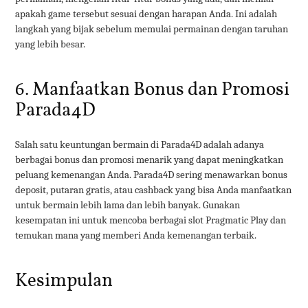
apakah game tersebut sesuai dengan harapan Anda. Ini adalah
langkah yang bijak sebelum memulai permainan dengan taruhan
yang lebih besar.
6. Manfaatkan Bonus dan Promosi
Parada4D
Salah satu keuntungan bermain di Parada4D adalah adanya
berbagai bonus dan promosi menarik yang dapat meningkatkan
peluang kemenangan Anda. Parada4D sering menawarkan bonus
deposit, putaran gratis, atau cashback yang bisa Anda manfaatkan
untuk bermain lebih lama dan lebih banyak. Gunakan
kesempatan ini untuk mencoba berbagai slot Pragmatic Play dan
temukan mana yang memberi Anda kemenangan terbaik.
Kesimpulan