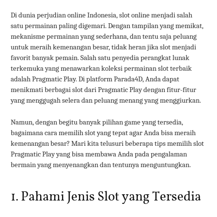
Di dunia perjudian online Indonesia, slot online menjadi salah
satu permainan paling digemari. Dengan tampilan yang memikat,
mekanisme permainan yang sederhana, dan tentu saja peluang
untuk meraih kemenangan besar, tidak heran jika slot menjadi
favorit banyak pemain. Salah satu penyedia perangkat lunak
terkemuka yang menawarkan koleksi permainan slot terbaik
adalah Pragmatic Play. Di platform Parada4D, Anda dapat
menikmati berbagai slot dari Pragmatic Play dengan fitur-fitur
yang menggugah selera dan peluang menang yang menggiurkan.
Namun, dengan begitu banyak pilihan game yang tersedia,
bagaimana cara memilih slot yang tepat agar Anda bisa meraih
kemenangan besar? Mari kita telusuri beberapa tips memilih slot
Pragmatic Play yang bisa membawa Anda pada pengalaman
bermain yang menyenangkan dan tentunya menguntungkan.
1. Pahami Jenis Slot yang Tersedia