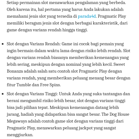
Setiap permainan slot menawarkan pengalaman yang berbeda.
Oleh karena itu, hal pertama yang harus Anda lakukan adalah
memahami jenis slot yang tersedia di
parada4d
. Pragmatic Play
memiliki beragam jenis slot dengan berbagai karakteristik, dari
game dengan varians rendah hingga tinggi.
Slot dengan Varians Rendah: Game ini cocok bagi pemain yang
ingin bermain dalam waktu lama dengan risiko lebih rendah. Slot
dengan varians rendah biasanya memberikan kemenangan yang
lebih sering, meskipun dengan nominal yang lebih kecil. Sweet
Bonanza adalah salah satu contoh slot Pragmatic Play dengan
varians rendah, yang memberikan peluang menang besar dengan
fitur Tumble dan Free Spins.
Slot dengan Varians Tinggi: Untuk Anda yang suka tantangan dan
berani mengambil risiko lebih besar, slot dengan varians tinggi
bisa jadi pilihan tepat. Meskipun kemenangan datang lebih
jarang, hadiah yang didapatkan bisa sangat besar. The Dog House
Megaways adalah contoh game slot dengan varians tinggi dari
Pragmatic Play, menawarkan peluang jackpot yang sangat
menggiurkan.