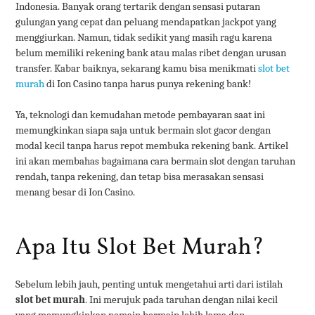
Indonesia. Banyak orang tertarik dengan sensasi putaran
gulungan yang cepat dan peluang mendapatkan jackpot yang
menggiurkan. Namun, tidak sedikit yang masih ragu karena
belum memiliki rekening bank atau malas ribet dengan urusan
transfer. Kabar baiknya, sekarang kamu bisa menikmati
slot bet
murah
di Ion Casino tanpa harus punya rekening bank!
Ya, teknologi dan kemudahan metode pembayaran saat ini
memungkinkan siapa saja untuk bermain slot gacor dengan
modal kecil tanpa harus repot membuka rekening bank. Artikel
ini akan membahas bagaimana cara bermain slot dengan taruhan
rendah, tanpa rekening, dan tetap bisa merasakan sensasi
menang besar di Ion Casino.
Apa Itu Slot Bet Murah?
Sebelum lebih jauh, penting untuk mengetahui arti dari istilah
slot bet murah
. Ini merujuk pada taruhan dengan nilai kecil