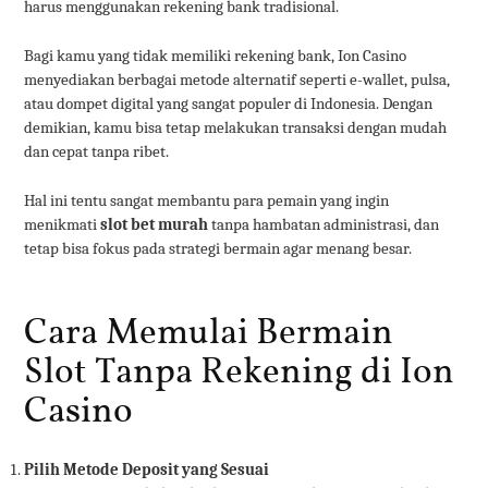
harus menggunakan rekening bank tradisional.
Bagi kamu yang tidak memiliki rekening bank, Ion Casino
menyediakan berbagai metode alternatif seperti e-wallet, pulsa,
atau dompet digital yang sangat populer di Indonesia. Dengan
demikian, kamu bisa tetap melakukan transaksi dengan mudah
dan cepat tanpa ribet.
Hal ini tentu sangat membantu para pemain yang ingin
menikmati
slot bet murah
tanpa hambatan administrasi, dan
tetap bisa fokus pada strategi bermain agar menang besar.
Cara Memulai Bermain
Slot Tanpa Rekening di Ion
Casino
Pilih Metode Deposit yang Sesuai