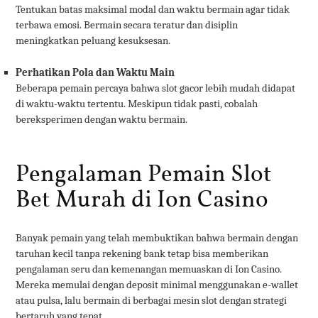
Tentukan batas maksimal modal dan waktu bermain agar tidak
terbawa emosi. Bermain secara teratur dan disiplin
meningkatkan peluang kesuksesan.
Perhatikan Pola dan Waktu Main
Beberapa pemain percaya bahwa slot gacor lebih mudah didapat
di waktu-waktu tertentu. Meskipun tidak pasti, cobalah
bereksperimen dengan waktu bermain.
Pengalaman Pemain Slot
Bet Murah di Ion Casino
Banyak pemain yang telah membuktikan bahwa bermain dengan
taruhan kecil tanpa rekening bank tetap bisa memberikan
pengalaman seru dan kemenangan memuaskan di Ion Casino.
Mereka memulai dengan deposit minimal menggunakan e-wallet
atau pulsa, lalu bermain di berbagai mesin slot dengan strategi
bertaruh yang tepat.