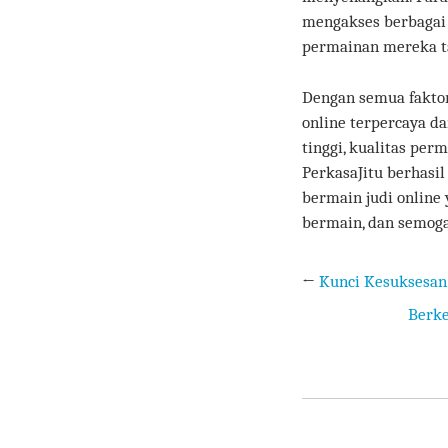
mengakses berbagai 
permainan mereka ta
Dengan semua faktor
online terpercaya d
tinggi, kualitas pe
PerkasaJitu berhasi
bermain judi online 
bermain, dan semoga
←
Kunci Kesuksesan 
Berke