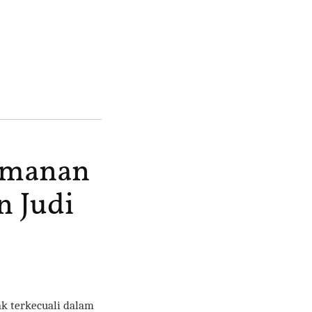
amanan
 Judi
k terkecuali dalam