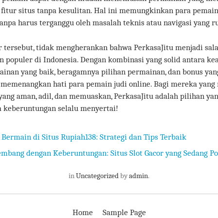
fitur situs tanpa kesulitan. Hal ini memungkinkan para pemai
npa harus terganggu oleh masalah teknis atau navigasi yang r
 tersebut, tidak mengherankan bahwa PerkasaJitu menjadi salah
an populer di Indonesia. Dengan kombinasi yang solid antara k
rmainan yang baik, beragamnya pilihan permainan, dan bonus yan
l memenangkan hati para pemain judi online. Bagi mereka yan
yang aman, adil, dan memuaskan, PerkasaJitu adalah pilihan yan
 keberuntungan selalu menyertai!
Bermain di Situs Rupiah138: Strategi dan Tips Terbaik
mbang dengan Keberuntungan: Situs Slot Gacor yang Sedang Po
in
Uncategorized
by
admin
.
Home
Sample Page