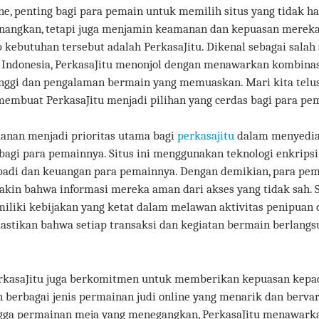
ine, penting bagi para pemain untuk memilih situs yang tidak
angkan, tetapi juga menjamin keamanan dan kepuasan mereka. 
kebutuhan tersebut adalah PerkasaJitu. Dikenal sebagai salah 
 Indonesia, PerkasaJitu menonjol dengan menawarkan kombinasi
nggi dan pengalaman bermain yang memuaskan. Mari kita telus
embuat PerkasaJitu menjadi pilihan yang cerdas bagi para pema
anan menjadi prioritas utama bagi
perkasajitu
dalam menyedia
agi para pemainnya. Situs ini menggunakan teknologi enkripsi
badi dan keuangan para pemainnya. Dengan demikian, para pe
kin bahwa informasi mereka aman dari akses yang tidak sah. Se
miliki kebijakan yang ketat dalam melawan aktivitas penipuan
mastikan bahwa setiap transaksi dan kegiatan bermain berlangsu
erkasaJitu juga berkomitmen untuk memberikan kepuasan kepa
erbagai jenis permainan judi online yang menarik dan bervaria
gga permainan meja yang menegangkan, PerkasaJitu menawark