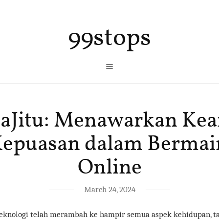
99stops
saJitu: Menawarkan Ke
Kepuasan dalam Bermain
Online
March 24, 2024
eknologi telah merambah ke hampir semua aspek kehidupan, ta