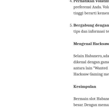
Perhatikan Volatili
preferensi Anda.
Vol
tinggi berarti kemen
Bergabung dengan
tips dan informasi t
Mengenal Hacksaw 
Selain Habanero, ada
dikenal dengan game
antara lain “Wanted 
Hacksaw Gaming men
Kesimpulan
Bermain slot Habane
besar.
Dengan memaha