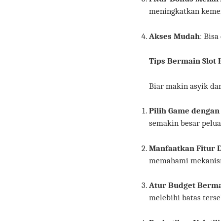
meningkatkan keme
Akses Mudah
:
Bisa
Tips Bermain Slot
Biar makin asyik da
Pilih Game dengan
semakin besar pelu
Manfaatkan Fitur
memahami mekanisme
Atur Budget Berm
melebihi batas terse