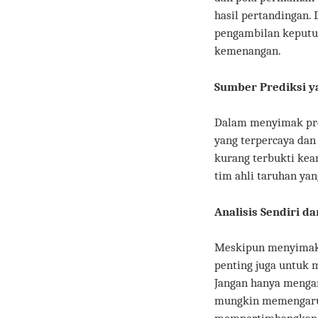
hasil pertandingan.
pengambilan keputu
kemenangan.
Sumber Prediksi y
Dalam menyimak pred
yang terpercaya dan
kurang terbukti kean
tim ahli taruhan ya
Analisis Sendiri 
Meskipun menyimak p
penting juga untuk 
Jangan hanya mengan
mungkin memengaruhi