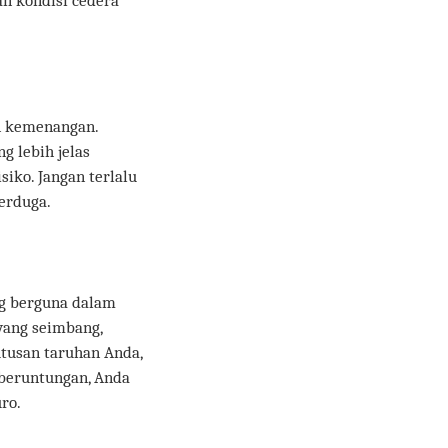
an kondisi cedera
an kemenangan.
 lebih jelas
siko. Jangan terlalu
terduga.
ng berguna dalam
ang seimbang,
tusan taruhan Anda,
eberuntungan, Anda
ro.