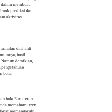
in dalam membuat
yimak prediksi dan
am aktivitas
ramalan dari ahli
umumnya, hasil
a. Namun demikian,
k, pengetahuan
n bola.
han bola Euro tetap
u Anda memahami tren
g dapat memengaruhi