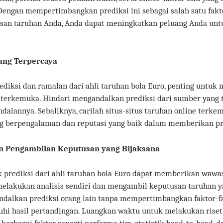
 Dengan mempertimbangkan prediksi ini sebagai salah satu fakt
san taruhan Anda, Anda dapat meningkatkan peluang Anda unt
ang Terpercaya
iksi dan ramalan dari ahli taruhan bola Euro, penting untuk
 terkemuka. Hindari mengandalkan prediksi dari sumber yang t
dalannya. Sebaliknya, carilah situs-situs taruhan online terk
ng berpengalaman dan reputasi yang baik dalam memberikan pr
dan Pengambilan Keputusan yang Bijaksana
rediksi dari ahli taruhan bola Euro dapat memberikan wawas
melakukan analisis sendiri dan mengambil keputusan taruhan y
dalkan prediksi orang lain tanpa mempertimbangkan faktor-fa
 hasil pertandingan. Luangkan waktu untuk melakukan riset 