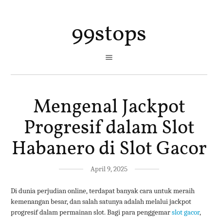
99stops
Mengenal Jackpot
Progresif dalam Slot
Habanero di Slot Gacor
April 9, 2025
Di dunia perjudian online, terdapat banyak cara untuk meraih
kemenangan besar, dan salah satunya adalah melalui jackpot
progresif dalam permainan slot. Bagi para penggemar
slot gacor
,