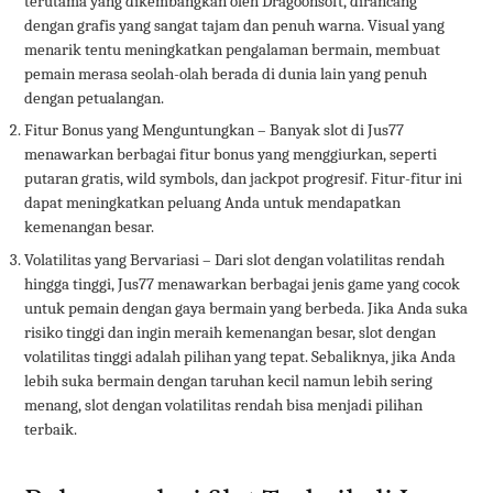
terutama yang dikembangkan oleh Dragoonsoft, dirancang
dengan grafis yang sangat tajam dan penuh warna. Visual yang
menarik tentu meningkatkan pengalaman bermain, membuat
pemain merasa seolah-olah berada di dunia lain yang penuh
dengan petualangan.
Fitur Bonus yang Menguntungkan – Banyak slot di Jus77
menawarkan berbagai fitur bonus yang menggiurkan, seperti
putaran gratis, wild symbols, dan jackpot progresif. Fitur-fitur ini
dapat meningkatkan peluang Anda untuk mendapatkan
kemenangan besar.
Volatilitas yang Bervariasi – Dari slot dengan volatilitas rendah
hingga tinggi, Jus77 menawarkan berbagai jenis game yang cocok
untuk pemain dengan gaya bermain yang berbeda. Jika Anda suka
risiko tinggi dan ingin meraih kemenangan besar, slot dengan
volatilitas tinggi adalah pilihan yang tepat. Sebaliknya, jika Anda
lebih suka bermain dengan taruhan kecil namun lebih sering
menang, slot dengan volatilitas rendah bisa menjadi pilihan
terbaik.