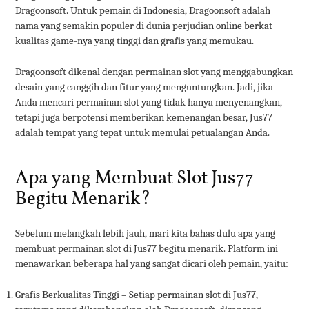
Dragoonsoft. Untuk pemain di Indonesia, Dragoonsoft adalah
nama yang semakin populer di dunia perjudian online berkat
kualitas game-nya yang tinggi dan grafis yang memukau.
Dragoonsoft dikenal dengan permainan slot yang menggabungkan
desain yang canggih dan fitur yang menguntungkan. Jadi, jika
Anda mencari permainan slot yang tidak hanya menyenangkan,
tetapi juga berpotensi memberikan kemenangan besar, Jus77
adalah tempat yang tepat untuk memulai petualangan Anda.
Apa yang Membuat Slot Jus77
Begitu Menarik?
Sebelum melangkah lebih jauh, mari kita bahas dulu apa yang
membuat permainan slot di Jus77 begitu menarik. Platform ini
menawarkan beberapa hal yang sangat dicari oleh pemain, yaitu:
Grafis Berkualitas Tinggi – Setiap permainan slot di Jus77,