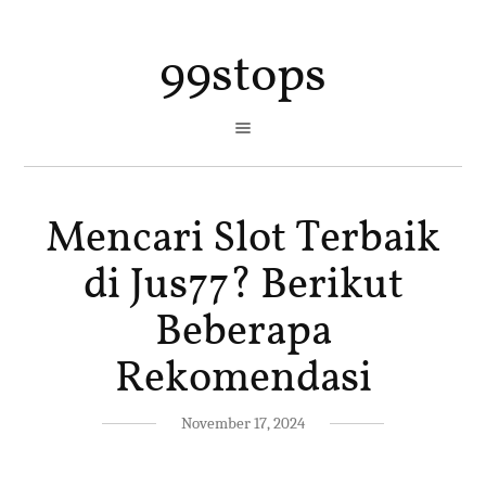
99stops
Mencari Slot Terbaik
di Jus77? Berikut
Beberapa
Rekomendasi
November 17, 2024