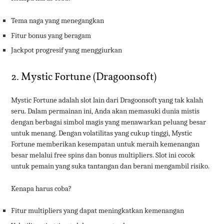
Tema naga yang menegangkan
Fitur bonus yang beragam
Jackpot progresif yang menggiurkan
2. Mystic Fortune (Dragoonsoft)
Mystic Fortune adalah slot lain dari Dragoonsoft yang tak kalah
seru. Dalam permainan ini, Anda akan memasuki dunia mistis
dengan berbagai simbol magis yang menawarkan peluang besar
untuk menang. Dengan volatilitas yang cukup tinggi, Mystic
Fortune memberikan kesempatan untuk meraih kemenangan
besar melalui free spins dan bonus multipliers. Slot ini cocok
untuk pemain yang suka tantangan dan berani mengambil risiko.
Kenapa harus coba?
Fitur multipliers yang dapat meningkatkan kemenangan