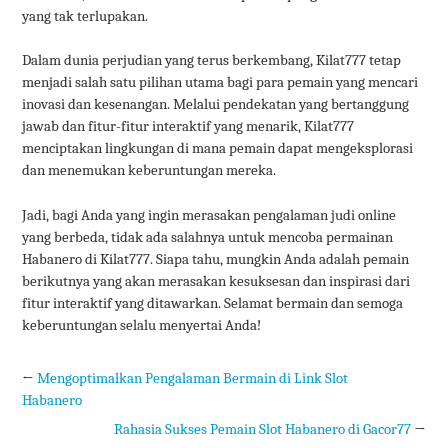
yang tak terlupakan.
Dalam dunia perjudian yang terus berkembang, Kilat777 tetap
menjadi salah satu pilihan utama bagi para pemain yang mencari
inovasi dan kesenangan. Melalui pendekatan yang bertanggung
jawab dan fitur-fitur interaktif yang menarik, Kilat777
menciptakan lingkungan di mana pemain dapat mengeksplorasi
dan menemukan keberuntungan mereka.
Jadi, bagi Anda yang ingin merasakan pengalaman judi online
yang berbeda, tidak ada salahnya untuk mencoba permainan
Habanero di Kilat777. Siapa tahu, mungkin Anda adalah pemain
berikutnya yang akan merasakan kesuksesan dan inspirasi dari
fitur interaktif yang ditawarkan. Selamat bermain dan semoga
keberuntungan selalu menyertai Anda!
←
Mengoptimalkan Pengalaman Bermain di Link Slot
Habanero
Rahasia Sukses Pemain Slot Habanero di Gacor77
→