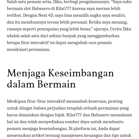
Salah satu pemain setia, Dika, berbagi pengalamannya. “Saya suka
bermain slot Habanero di Kilat777 karena saya merasa lebih
terlibat. Dengan Next 4D, saya bisa memilih angka saya sendiri,
dan itu membuatnya terasa lebih personal. Ketika saya menang,
rasanya seperti pencapaian yang lebih besar,” ujarnya. Cerita Dika
adalah salah satu dari sekian banyak yang menggambarkan
betapa fitur interaktif ini dapat mengubah cara pemain
menikmati permainan.
Menjaga Keseimbangan
dalam Bermain
Meskipun fitur-fitur interaktif menambah keseruan, penting
untuk diingat bahwa perjudian tetaplah sebuah permainan yang
harus dimainkan dengan bijak. Kilat777 dan Habanero memahami
hal ini dan telah menyediakan sumber daya untuk membantu
pemain menjaga keseimbangan. Di platform ini, Anda dapat
menemukan artikel tentang manajemen keuangan dan tips untuk