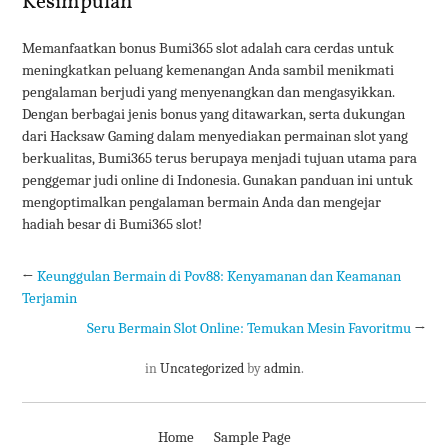
Kesimpulan
Memanfaatkan bonus Bumi365 slot adalah cara cerdas untuk
meningkatkan peluang kemenangan Anda sambil menikmati
pengalaman berjudi yang menyenangkan dan mengasyikkan.
Dengan berbagai jenis bonus yang ditawarkan, serta dukungan
dari Hacksaw Gaming dalam menyediakan permainan slot yang
berkualitas, Bumi365 terus berupaya menjadi tujuan utama para
penggemar judi online di Indonesia. Gunakan panduan ini untuk
mengoptimalkan pengalaman bermain Anda dan mengejar
hadiah besar di Bumi365 slot!
←
Keunggulan Bermain di Pov88: Kenyamanan dan Keamanan
Terjamin
Seru Bermain Slot Online: Temukan Mesin Favoritmu
→
in
Uncategorized
by
admin
.
Home
Sample Page