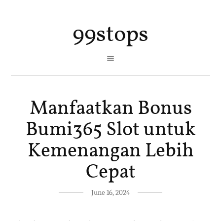
99stops
Manfaatkan Bonus
Bumi365 Slot untuk
Kemenangan Lebih
Cepat
June 16, 2024