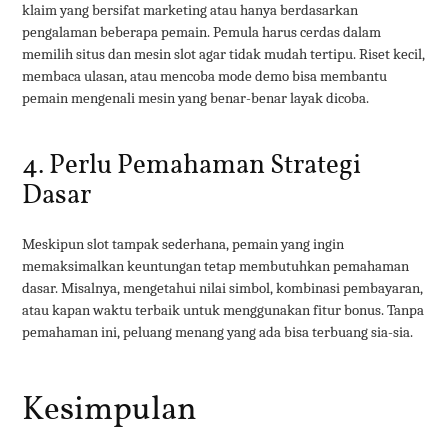
klaim yang bersifat marketing atau hanya berdasarkan
pengalaman beberapa pemain. Pemula harus cerdas dalam
memilih situs dan mesin slot agar tidak mudah tertipu. Riset kecil,
membaca ulasan, atau mencoba mode demo bisa membantu
pemain mengenali mesin yang benar-benar layak dicoba.
4. Perlu Pemahaman Strategi
Dasar
Meskipun slot tampak sederhana, pemain yang ingin
memaksimalkan keuntungan tetap membutuhkan pemahaman
dasar. Misalnya, mengetahui nilai simbol, kombinasi pembayaran,
atau kapan waktu terbaik untuk menggunakan fitur bonus. Tanpa
pemahaman ini, peluang menang yang ada bisa terbuang sia-sia.
Kesimpulan