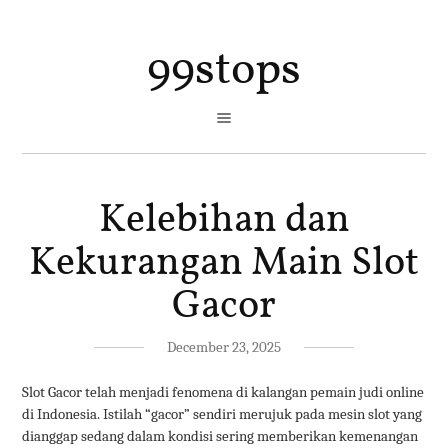
99stops
Kelebihan dan
Kekurangan Main Slot
Gacor
December 23, 2025
Slot Gacor telah menjadi fenomena di kalangan pemain judi online
di Indonesia. Istilah “gacor” sendiri merujuk pada mesin slot yang
dianggap sedang dalam kondisi sering memberikan kemenangan