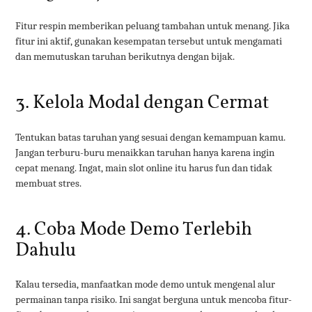
Fitur respin memberikan peluang tambahan untuk menang. Jika
fitur ini aktif, gunakan kesempatan tersebut untuk mengamati
dan memutuskan taruhan berikutnya dengan bijak.
3. Kelola Modal dengan Cermat
Tentukan batas taruhan yang sesuai dengan kemampuan kamu.
Jangan terburu-buru menaikkan taruhan hanya karena ingin
cepat menang. Ingat, main slot online itu harus fun dan tidak
membuat stres.
4. Coba Mode Demo Terlebih
Dahulu
Kalau tersedia, manfaatkan mode demo untuk mengenal alur
permainan tanpa risiko. Ini sangat berguna untuk mencoba fitur-