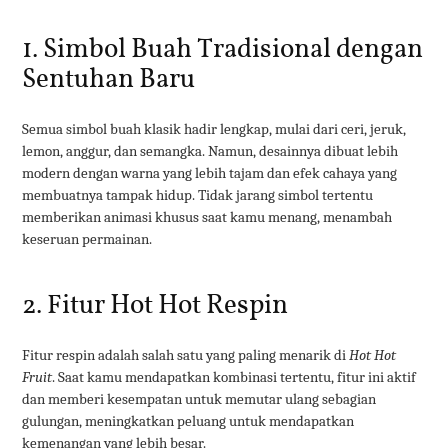
1. Simbol Buah Tradisional dengan
Sentuhan Baru
Semua simbol buah klasik hadir lengkap, mulai dari ceri, jeruk,
lemon, anggur, dan semangka. Namun, desainnya dibuat lebih
modern dengan warna yang lebih tajam dan efek cahaya yang
membuatnya tampak hidup. Tidak jarang simbol tertentu
memberikan animasi khusus saat kamu menang, menambah
keseruan permainan.
2. Fitur Hot Hot Respin
Fitur respin adalah salah satu yang paling menarik di
Hot Hot
Fruit
. Saat kamu mendapatkan kombinasi tertentu, fitur ini aktif
dan memberi kesempatan untuk memutar ulang sebagian
gulungan, meningkatkan peluang untuk mendapatkan
kemenangan yang lebih besar.