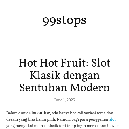
99stops
Hot Hot Fruit: Slot
Klasik dengan
Sentuhan Modern
June 1, 2025
Dalam dunia
slot online
, ada banyak sekali variasi tema dan
desain yang bisa kamu pilih. Namun, bagi para penggemar
slot
yang menyukai nuansa klasik tapi tetap ingin merasakan inovasi