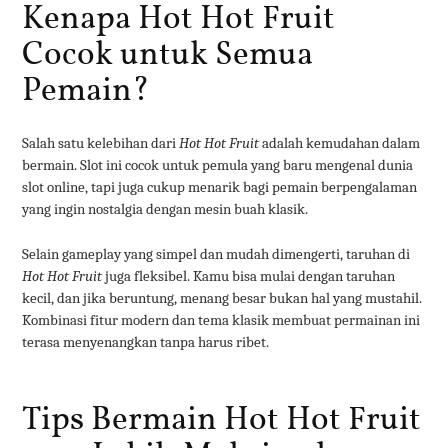
Kenapa Hot Hot Fruit
Cocok untuk Semua
Pemain?
Salah satu kelebihan dari
Hot Hot Fruit
adalah kemudahan dalam
bermain. Slot ini cocok untuk pemula yang baru mengenal dunia
slot online, tapi juga cukup menarik bagi pemain berpengalaman
yang ingin nostalgia dengan mesin buah klasik.
Selain gameplay yang simpel dan mudah dimengerti, taruhan di
Hot Hot Fruit
juga fleksibel. Kamu bisa mulai dengan taruhan
kecil, dan jika beruntung, menang besar bukan hal yang mustahil.
Kombinasi fitur modern dan tema klasik membuat permainan ini
terasa menyenangkan tanpa harus ribet.
Tips Bermain Hot Hot Fruit