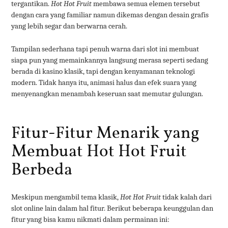
tergantikan.
Hot Hot Fruit
membawa semua elemen tersebut
dengan cara yang familiar namun dikemas dengan desain grafis
yang lebih segar dan berwarna cerah.
Tampilan sederhana tapi penuh warna dari slot ini membuat
siapa pun yang memainkannya langsung merasa seperti sedang
berada di kasino klasik, tapi dengan kenyamanan teknologi
modern. Tidak hanya itu, animasi halus dan efek suara yang
menyenangkan menambah keseruan saat memutar gulungan.
Fitur-Fitur Menarik yang
Membuat Hot Hot Fruit
Berbeda
Meskipun mengambil tema klasik,
Hot Hot Fruit
tidak kalah dari
slot online lain dalam hal fitur. Berikut beberapa keunggulan dan
fitur yang bisa kamu nikmati dalam permainan ini: