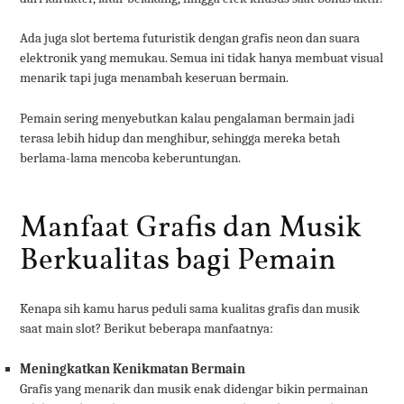
Ada juga slot bertema futuristik dengan grafis neon dan suara
elektronik yang memukau. Semua ini tidak hanya membuat visual
menarik tapi juga menambah keseruan bermain.
Pemain sering menyebutkan kalau pengalaman bermain jadi
terasa lebih hidup dan menghibur, sehingga mereka betah
berlama-lama mencoba keberuntungan.
Manfaat Grafis dan Musik
Berkualitas bagi Pemain
Kenapa sih kamu harus peduli sama kualitas grafis dan musik
saat main slot? Berikut beberapa manfaatnya:
Meningkatkan Kenikmatan Bermain
Grafis yang menarik dan musik enak didengar bikin permainan