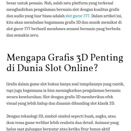
besar untuk pemain. Nah, salah satu platform yang terkenal
menghadirkan pengalaman bermain slot dengan kualitas grafis
dan audio yang luar biasa adalah
slot gacor 777
. Dalam artikel ini,
kita akan membahas bagaimana grafis 3D dan musik memikat di
slot gacor 777 berhasil membawa sensasi bermain yang berbeda
dan semakin seru.
Mengapa Grafis 3D Penting
di Dunia Slot Online?
Grafis dalam game slot bukan hanya soal tampilannya yang cantik,
tapi juga bagaimana ia bisa meningkatkan pengalaman bermain
secara keseluruhan. Slot dengan grafis 3D memberikan efek
visual yang lebih hidup dan dinamis dibanding slot klasik 2D.
Dengan teknologi 3D, simbol-simbol seperti buah, angka, atau
ikon tema game terlihat lebih realistis dan detail. Animasi yang
halus saat gulungan berputar atau ketika fitur bonus aktif