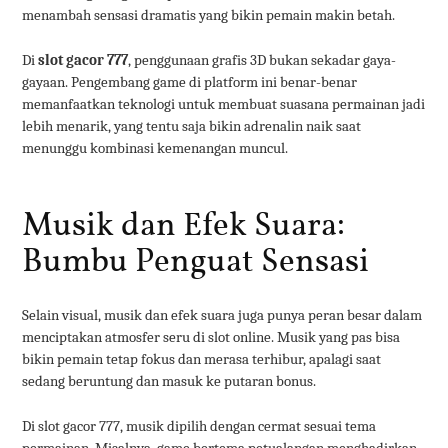
menambah sensasi dramatis yang bikin pemain makin betah.
Di
slot gacor 777
, penggunaan grafis 3D bukan sekadar gaya-
gayaan. Pengembang game di platform ini benar-benar
memanfaatkan teknologi untuk membuat suasana permainan jadi
lebih menarik, yang tentu saja bikin adrenalin naik saat
menunggu kombinasi kemenangan muncul.
Musik dan Efek Suara:
Bumbu Penguat Sensasi
Selain visual, musik dan efek suara juga punya peran besar dalam
menciptakan atmosfer seru di slot online. Musik yang pas bisa
bikin pemain tetap fokus dan merasa terhibur, apalagi saat
sedang beruntung dan masuk ke putaran bonus.
Di slot gacor 777, musik dipilih dengan cermat sesuai tema
permainan. Misalnya, game bertema petualangan menghadirkan