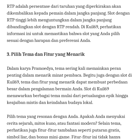
RTP adalah persentase dari taruhan yang diperkirakan akan
dikembalikan kepada pemain dalam jangka panjang. Slot dengan
RTP tinggi lebih menguntungkan dalam jangka panjang
dibandingkan slot dengan RTP rendah. Di Kuil69, perhatikan
informasi ini untuk memastikan bahwa slot yang Anda pilih
sesuai dengan harapan dan preferensi Anda.
3. Pilih Tema dan Fitur yang Menarik
Dalam karya Pramoedya, tema sering kali memainkan peran
penting dalam menarik minat pembaca. Begitu juga dengan slot di
Kuil69, tema dan fitur yang menarik dapat membuat perbedaan
besar dalam pengalaman bermain Anda. Slot di Kuil69
menawarkan berbagai tema mulai dari petualangan epik hingga
keajaiban mistis dan keindahan budaya lokal.
Pilih tema yang resonan dengan Anda. Apakah Anda menyukai
cerita sejarah, mitos kuno, atau fantasi modern? Selain tema,
perhatikan juga fitur-fitur tambahan seperti putaran gratis,
simbol liar, dan bonus mini-game. Fitur-fitur ini tidak hanya