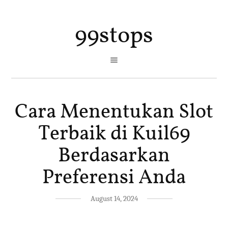
99stops
Cara Menentukan Slot
Terbaik di Kuil69
Berdasarkan
Preferensi Anda
August 14, 2024