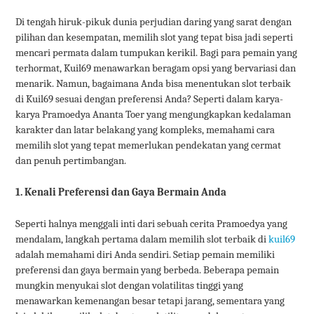
Di tengah hiruk-pikuk dunia perjudian daring yang sarat dengan
pilihan dan kesempatan, memilih slot yang tepat bisa jadi seperti
mencari permata dalam tumpukan kerikil. Bagi para pemain yang
terhormat, Kuil69 menawarkan beragam opsi yang bervariasi dan
menarik. Namun, bagaimana Anda bisa menentukan slot terbaik
di Kuil69 sesuai dengan preferensi Anda? Seperti dalam karya-
karya Pramoedya Ananta Toer yang mengungkapkan kedalaman
karakter dan latar belakang yang kompleks, memahami cara
memilih slot yang tepat memerlukan pendekatan yang cermat
dan penuh pertimbangan.
1. Kenali Preferensi dan Gaya Bermain Anda
Seperti halnya menggali inti dari sebuah cerita Pramoedya yang
mendalam, langkah pertama dalam memilih slot terbaik di
kuil69
adalah memahami diri Anda sendiri. Setiap pemain memiliki
preferensi dan gaya bermain yang berbeda. Beberapa pemain
mungkin menyukai slot dengan volatilitas tinggi yang
menawarkan kemenangan besar tetapi jarang, sementara yang