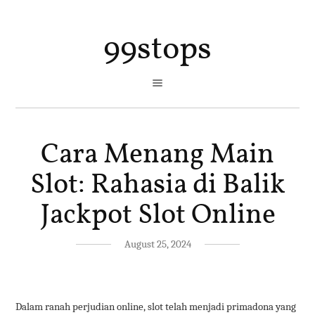
99stops
Cara Menang Main
Slot: Rahasia di Balik
Jackpot Slot Online
August 25, 2024
Dalam ranah perjudian online, slot telah menjadi primadona yang